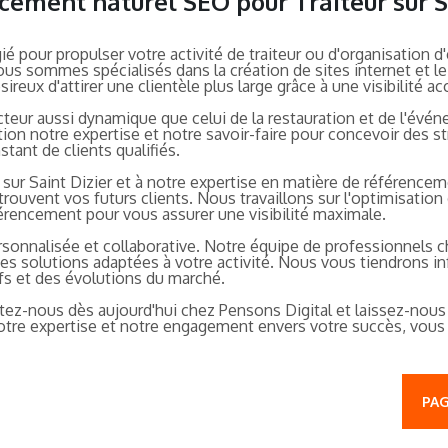
ncement naturel SEO pour Traiteur sur S
gié pour propulser votre activité de traiteur ou d'organisati
ous sommes spécialisés dans la création de sites internet et le
ireux d'attirer une clientèle plus large grâce à une visibilité a
r aussi dynamique que celui de la restauration et de l'événem
ion notre expertise et notre savoir-faire pour concevoir des s
tant de clients qualifiés.
sur Saint Dizier et à notre expertise en matière de référenc
rouvent vos futurs clients. Nous travaillons sur l'optimisation 
érencement pour vous assurer une visibilité maximale.
onnalisée et collaborative. Notre équipe de professionnels ch
es solutions adaptées à votre activité. Nous vous tiendrons 
fs et des évolutions du marché.
ez-nous dès aujourd'hui chez Pensons Digital et laissez-nous vou
notre expertise et notre engagement envers votre succès, vou
PAG