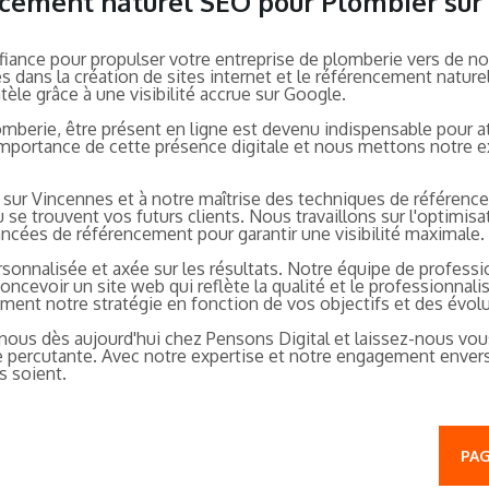
encement naturel SEO pour Plombier su
nfiance pour propulser votre entreprise de plomberie vers de 
 dans la création de sites internet et le référencement nature
tèle grâce à une visibilité accrue sur Google.
mberie, être présent en ligne est devenu indispensable pour at
portance de cette présence digitale et nous mettons notre expe
 sur Vincennes et à notre maîtrise des techniques de référe
 se trouvent vos futurs clients. Nous travaillons sur l'optimisa
vancées de référencement pour garantir une visibilité maximale.
nnalisée et axée sur les résultats. Notre équipe de professio
ncevoir un site web qui reflète la qualité et le professionn
nt notre stratégie en fonction de vos objectifs et des évolu
nous dès aujourd'hui chez Pensons Digital et laissez-nous vous
ne percutante. Avec notre expertise et notre engagement envers
s soient.
PAG