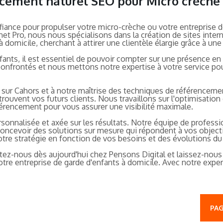
encement naturel SEO pour Micro crèche
fiance pour propulser votre micro-crèche ou votre entreprise
net Pro, nous nous spécialisons dans la création de sites inter
 domicile, cherchant à attirer une clientèle élargie grâce à une 
fants, il est essentiel de pouvoir compter sur une présence en 
nfrontés et nous mettons notre expertise à votre service pou
 sur Cahors et à notre maîtrise des techniques de référencem
rouvent vos futurs clients. Nous travaillons sur l'optimisation
férencement pour vous assurer une visibilité maximale.
nnalisée et axée sur les résultats. Notre équipe de professio
oncevoir des solutions sur mesure qui répondent à vos objec
re stratégie en fonction de vos besoins et des évolutions du
ez-nous dès aujourd'hui chez Pensons Digital et laissez-nous v
otre entreprise de garde d'enfants à domicile. Avec notre exp
PAG