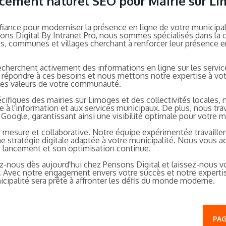
encement naturel SEO pour Mairie sur L
iance pour moderniser la présence en ligne de votre municipalit
sons Digital By Intranet Pro, nous sommes spécialisés dans la c
les, communes et villages cherchant à renforcer leur présence e
cherchent activement des informations en ligne sur les servic
épondre à ces besoins et nous mettons notre expertise à votr
t les valeurs de votre communauté.
ifiques des mairies sur Limoges et des collectivités locales
ile à l'information et aux services municipaux. De plus, nous t
Google, garantissant ainsi une visibilité optimale pour votre m
mesure et collaborative. Notre équipe expérimentée travaille
une stratégie digitale adaptée à votre municipalité. Nous vous
 lancement et son optimisation continue.
z-nous dès aujourd'hui chez Pensons Digital et laissez-nous vo
ce. Avec notre engagement envers votre succès et notre expertis
ipalité sera prête à affronter les défis du monde moderne.
PAG