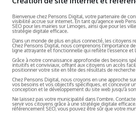
Création de site internet et référ
Bienvenue chez Pensons Digital, votre partenaire de conf
visibilité accrue sur internet. En tant qu'agence web Pen
SEO pour les mairies sur Limoges, ainsi que pour les vil
stratégie digitale efficace.
Dans un monde de plus en plus connecté, les citoyens re
Chez Pensons Digital, nous comprenons l'importance de r
ligne attrayante et fonctionnelle qui reflète l'essence e
Grâce à notre connaissance approfondie des besoins spéc
intuitifs et conviviaux, offrant aux citoyens un accès fac
positionner votre site en tête des résultats de recherche 
Chez Pensons Digital, nous croyons en une approche sur 
vos besoins et vos objectifs spécifiques, et concevoir 
conception et le développement du site web jusqu'à son
Ne laissez pas votre municipalité dans l'ombre. Contacte
servir vos citoyens grâce à une stratégie digitale effica
référencement SEO, vous pouvez être sûr que votre munic