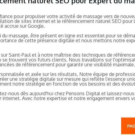
encement naturel SEO pour Expert du ma
fiance pour propulser votre activité de massage vers de nouv
réation de sites internet et le référencement naturel SEO pour
ité accrue sur Google.
du massage, être présent en ligne est essentiel pour se démarq
rtance de cette présence digitale et nous mettons notre exper
 sur Saint-Paul et à notre maîtrise des techniques de référe
 se trouvent vos futurs clients. Nous travaillons sur l'optimisa
vancées de référencement pour garantir une visibilité maximale.
nnalisée et axée sur les résultats. Notre équipe de professio
er une stratégie digitale sur mesure qui reflète l'essence un
ent notre stratégie en fonction de vos besoins et des évolu
tez-nous dès aujourd'hui chez Pensons Digital et laissez-nous 
sur internet. Avec notre expertise et notre engagement envers 
PAG