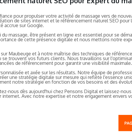
rencement naturel SEO pour Expert du 
fiance pour propulser votre activité de massage vers de nouv
création de sites internet et le référencement naturel SEO po
ité accrue sur Google.
du massage, être présent en ligne est essentiel pour se démarq
rtance de cette présence digitale et nous mettons notre exper
l sur Maubeuge et à notre maîtrise des techniques de référe
 se trouvent vos futurs clients. Nous travaillons sur l'optimisa
vancées de référencement pour garantir une visibilité maximale.
nnalisée et axée sur les résultats. Notre équipe de professio
er une stratégie digitale sur mesure qui reflète l'essence un
ent notre stratégie en fonction de vos besoins et des évolu
tez-nous dès aujourd'hui chez Pensons Digital et laissez-nous 
sur internet. Avec notre expertise et notre engagement envers 
PAG