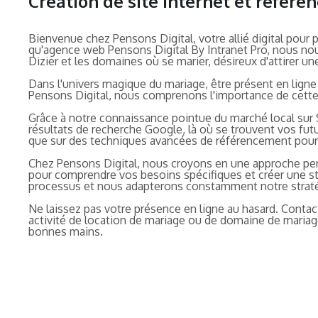
Création de site internet et référe
Bienvenue chez Pensons Digital, votre allié digital pour
qu'agence web Pensons Digital By Intranet Pro, nous nous
Dizier et les domaines où se marier, désireux d'attirer une
Dans l'univers magique du mariage, être présent en ligne 
Pensons Digital, nous comprenons l'importance de cette vi
Grâce à notre connaissance pointue du marché local sur 
résultats de recherche Google, là où se trouvent vos futur
que sur des techniques avancées de référencement pour g
Chez Pensons Digital, nous croyons en une approche pers
pour comprendre vos besoins spécifiques et créer une st
processus et nous adapterons constamment notre straté
Ne laissez pas votre présence en ligne au hasard. Conta
activité de location de mariage ou de domaine de mariag
bonnes mains.