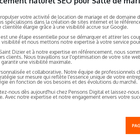
ncement naturel SEO pour Salle de mari
 propulser votre activité de location de mariage et de domain
 spécialisons dans la création de sites internet et le référen
 clientèle élargie grâce à une visibilité accrue sur Google.
est une étape essentielle pour se démarquer et attirer les coup
sibilité et nous mettons notre expertise à votre service pour v
Saint Dizier et à notre expertise en référencement, nous som
s clients. Nous travaillons sur l'optimisation de votre site web
arantir une visibilité maximale.
onnalisée et collaborative. Notre équipe de professionnels ch
ratégie sur mesure qui reflète l'essence unique de votre entr
gie en fonction de vos besoins et des évolutions du marché.
ctez-nous dès aujourd'hui chez Pensons Digital et laissez-no
e. Avec notre expertise et notre engagement envers votre suc
PAG