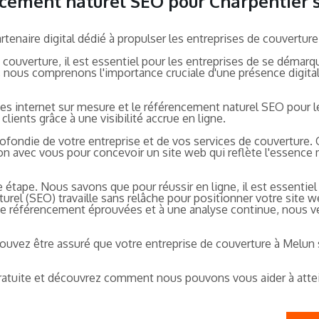
encement naturel SEO pour Charpentier 
rtenaire digital dédié à propulser les entreprises de couvert
verture, il est essentiel pour les entreprises de se démarquer 
, nous comprenons l'importance cruciale d'une présence digitale
ites internet sur mesure et le référencement naturel SEO pour 
lients grâce à une visibilité accrue en ligne.
ndie de votre entreprise et de vos services de couverture.
ation avec vous pour concevoir un site web qui reflète l'essenc
e étape. Nous savons que pour réussir en ligne, il est essentie
rel (SEO) travaille sans relâche pour positionner votre site w
de référencement éprouvées et à une analyse continue, nous veil
pouvez être assuré que votre entreprise de couverture à Melun 
atuite et découvrez comment nous pouvons vous aider à attein