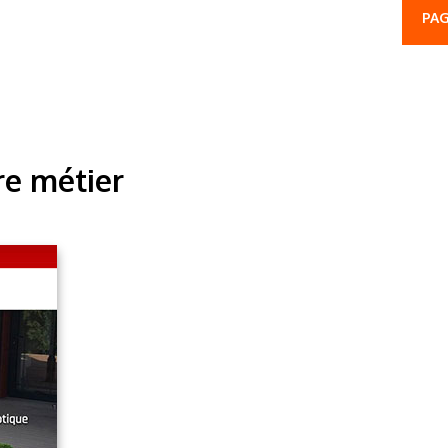
PAG
re métier