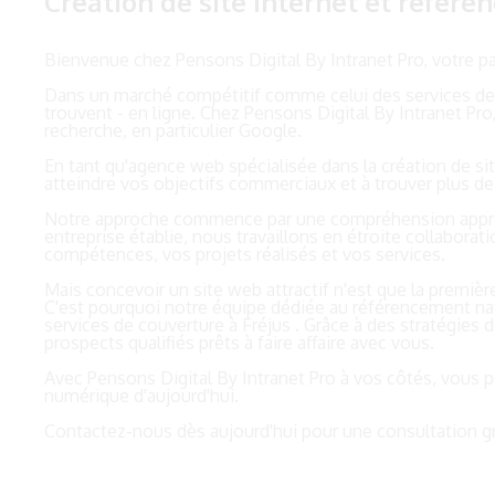
Création de site internet et référ
Bienvenue chez Pensons Digital By Intranet Pro, votre pa
Dans un marché compétitif comme celui des services de cou
trouvent - en ligne. Chez Pensons Digital By Intranet Pro
recherche, en particulier Google.
En tant qu'agence web spécialisée dans la création de si
atteindre vos objectifs commerciaux et à trouver plus de c
Notre approche commence par une compréhension approfo
entreprise établie, nous travaillons en étroite collabor
compétences, vos projets réalisés et vos services.
Mais concevoir un site web attractif n'est que la premièr
C'est pourquoi notre équipe dédiée au référencement natu
services de couverture à Fréjus . Grâce à des stratégies 
prospects qualifiés prêts à faire affaire avec vous.
Avec Pensons Digital By Intranet Pro à vos côtés, vous p
numérique d'aujourd'hui.
Contactez-nous dès aujourd'hui pour une consultation gr