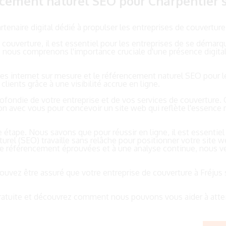
encement naturel SEO pour Charpentier s
rtenaire digital dédié à propulser les entreprises de couvertu
verture, il est essentiel pour les entreprises de se démarquer 
, nous comprenons l'importance cruciale d'une présence digitale
tes internet sur mesure et le référencement naturel SEO pour l
lients grâce à une visibilité accrue en ligne.
ndie de votre entreprise et de vos services de couverture.
ation avec vous pour concevoir un site web qui reflète l'essenc
e étape. Nous savons que pour réussir en ligne, il est essentie
rel (SEO) travaille sans relâche pour positionner votre site w
de référencement éprouvées et à une analyse continue, nous vei
ouvez être assuré que votre entreprise de couverture à Fréjus
atuite et découvrez comment nous pouvons vous aider à attein