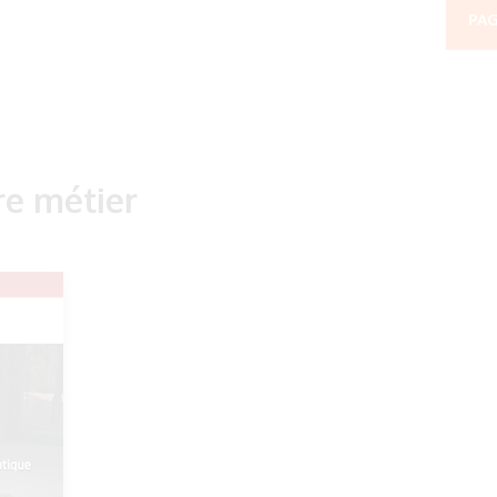
PAG
re métier